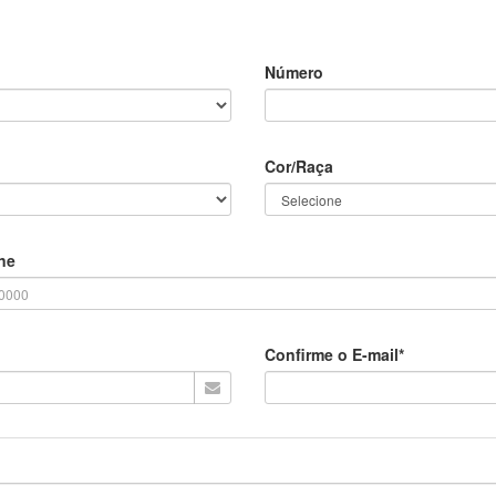
Número
Cor/Raça
ne
Confirme o E-mail*